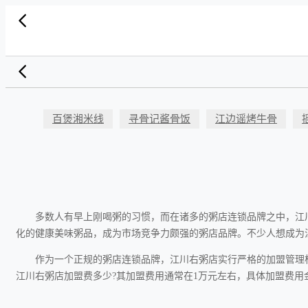
百煲湘米线
寻骨记酱骨饭
江边谣烤牛骨
多数人有早上刚喝粥的习惯，而在诸多的粥店连锁品牌之中，江
化的健康美味粥品，成为市场竞争力颇强的粥店品牌。不少人想成为
作为一个正规的粥店连锁品牌，江川右粥店实行严格的加盟管理
江川右粥店加盟费多少?其加盟费用通常在1万元左右，具体加盟费