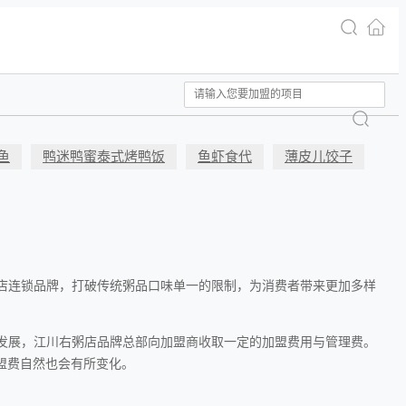
鱼
鸭迷鸭蜜泰式烤鸭饭
鱼虾食代
薄皮儿饺子
店连锁品牌，打破传统粥品口味单一的限制，为消费者带来更加多样
发展，江川右粥店品牌总部向加盟商收取一定的加盟费用与管理费。
盟费自然也会有所变化。