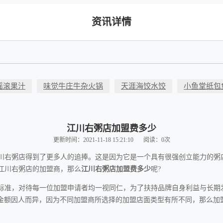
资讯详情
摇滚果汁
味觉牛庄牛杂火锅
天涯海饺水饺
小鱼堂纸包
江川右粥店加盟费多少
更新时间：2021-11-18 15:21:10
阅读：0次
川右粥店得到了更多人的追捧。这是因为它是一个具有很强创立能力的粥
江川右粥店的加盟商，那么
江川右粥店加盟费多少
呢?
标准，对待每一位加盟申请者均一视同仁，为了扶持品牌自身利益与长期
用金额因人而异，因为不同加盟商所选择的加盟店面类型有所不同，那么加