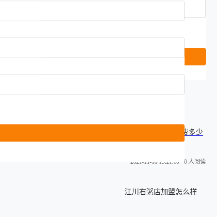
江川右粥店加盟费多少
2021-11-18 15:21:10
0 人阅读
江川右粥店加盟怎么样