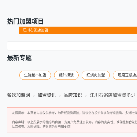
热门加盟项目
江川右粥店加盟
最新专题
生鲜超市加盟
鲍汁捞饭
红烧肉加盟
现磨豆浆店
餐饮加盟网
加盟资讯
品牌知识
江川右粥店加盟费多少
友情提示：本页面内容仅供参考，为降低投资风险，建议您在投资前多做考察咨询、多对比
内容声明：以上所展示的信息均由第三方用户免费注册发布，内容的真实性、准确性和合法
认真核查、及时处理。感谢您的参与和支持！